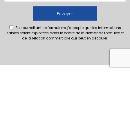
En soumettant ce formulaire, j'accepte que les informations
saisies soient exploitées dans le cadre de la demande formulée et
de la relation commerciale qui peut en découler.
reca
Notre savoir faire
17 Bis Allée Niel,
31600
Muret
France
05 34 56 38 86